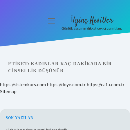
İlginç Kesitler
menüyü
aç
Günlük yaşamın dikkat çekici ayrıntıları.
Anasayfa
Gizlilik Politikası
ETIKET:
KADINLAR KAÇ DAKIKADA BIR
Yasal Uyarı
CINSELLIK DÜŞÜNÜR
Hakkımızda
https://sistemkurs.com
https://doye.com.tr
https://cafu.com.tr
Sitemap
SIDEBAR
SON YAZILAR