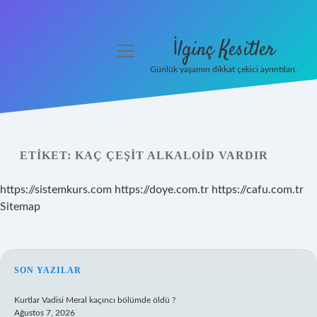
İlginç Kesitler
menüyü
aç
Günlük yaşamın dikkat çekici ayrıntıları.
Anasayfa
Gizlilik Politikası
ETIKET:
KAÇ ÇEŞIT ALKALOID VARDIR
Yasal Uyarı
https://sistemkurs.com
https://doye.com.tr
https://cafu.com.tr
Hakkımızda
Sitemap
SIDEBAR
SON YAZILAR
Kurtlar Vadisi Meral kaçıncı bölümde öldü ?
Ağustos 7, 2026