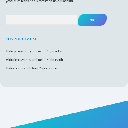
yasal süre içerisinde sitemizden kaldırılacaktır.
Arama
SON YORUMLAR
Hidrojenasyon işlemi nedir ?
için
admin
Hidrojenasyon işlemi nedir ?
için
Kadir
Hidra hangi canlı türü ?
için
admin
riş