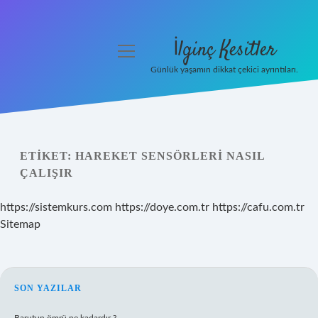
İlginç Kesitler
menüyü
aç
Günlük yaşamın dikkat çekici ayrıntıları.
Anasayfa
Gizlilik Politikası
ETIKET:
HAREKET SENSÖRLERI NASIL
Yasal Uyarı
ÇALIŞIR
Hakkımızda
https://sistemkurs.com
https://doye.com.tr
https://cafu.com.tr
Sitemap
SIDEBAR
SON YAZILAR