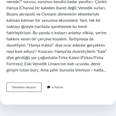
nerede?” sorusu, sorunun kendisi kadar yanıltıcı. Çünkü
Hanya (Chania) bir kaleden ibaret değil; Venedik surları,
Bizans akropolü ve Osmanlı döneminin eklemleriyle
katman katman bir savunma ekosistemi. Yani, tek bir
noktayı iğneyle haritada işaretlemek bu kenti
fakirleştiriyor. Bu yazıda o kolaycı anlatıyı söküp, yerine
hakkını veren bir çerçeve koyalım. Tartışmaya da
davetliyim: “Hanya Kalesi” diye ısrar edenler gerçekten
neyi kast ediyor? Kısacası: Hanya’da ziyaretçilerin “kale”
diye gördüğü yer çoğunlukla Firka Kalesi (Firkas/Firka
Fortress); Eski Venedik Limanı’nın batı ucunda, deniz
girişini tutan burç. Ama şehir bununla bitmiyor—hatta…
Hanya
Devamını okuyun
6 Yorum
Kalesi
Nerede
?