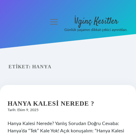
İlginç Kesitler
menüyü
aç
Günlük yaşamın dikkat çekici ayrıntıları.
Anasayfa
Gizlilik Politikası
ETIKET:
HANYA
Yasal Uyarı
Hakkımızda
HANYA KALESI NEREDE ?
Tarih: Ekim 9, 2025
Hanya Kalesi Nerede? Yanlış Sorudan Doğru Cevaba:
Hanya’da “Tek” Kale Yok! Açık konuşalım: “Hanya Kalesi