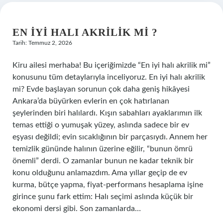
EN IYI HALI AKRILIK MI ?
Tarih: Temmuz 2, 2026
Kiru ailesi merhaba! Bu içeriğimizde “En iyi halı akrilik mi”
konusunu tüm detaylarıyla inceliyoruz. En iyi halı akrilik
mi? Evde başlayan sorunun çok daha geniş hikâyesi
Ankara’da büyürken evlerin en çok hatırlanan
şeylerinden biri halılardı. Kışın sabahları ayaklarımın ilk
temas ettiği o yumuşak yüzey, aslında sadece bir ev
eşyası değildi; evin sıcaklığının bir parçasıydı. Annem her
temizlik gününde halının üzerine eğilir, “bunun ömrü
önemli” derdi. O zamanlar bunun ne kadar teknik bir
konu olduğunu anlamazdım. Ama yıllar geçip de ev
kurma, bütçe yapma, fiyat-performans hesaplama işine
girince şunu fark ettim: Halı seçimi aslında küçük bir
ekonomi dersi gibi. Son zamanlarda…