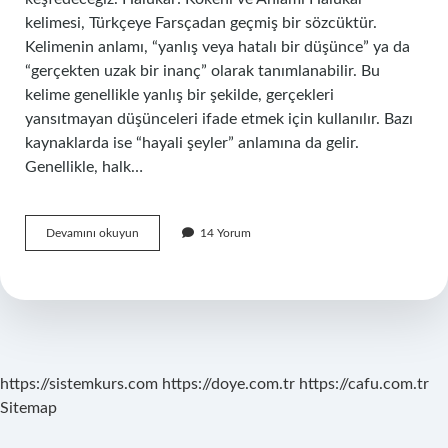
kelimesi, Türkçeye Farsçadan geçmiş bir sözcüktür.
Kelimenin anlamı, “yanlış veya hatalı bir düşünce” ya da
“gerçekten uzak bir inanç” olarak tanımlanabilir. Bu
kelime genellikle yanlış bir şekilde, gerçekleri
yansıtmayan düşünceleri ifade etmek için kullanılır. Bazı
kaynaklarda ise “hayali şeyler” anlamına da gelir.
Genellikle, halk…
Halükar
Devamını okuyun
14 Yorum
ne
anlama
gelir
?
https://sistemkurs.com
https://doye.com.tr
https://cafu.com.tr
Sitemap