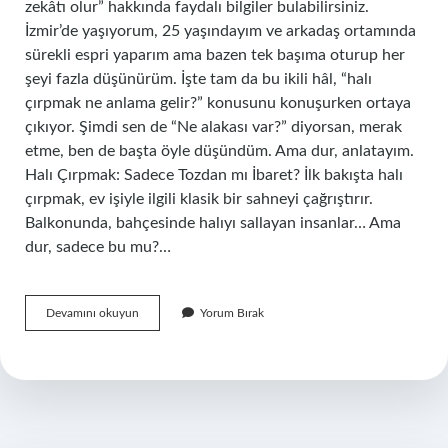
zekâtı olur” hakkında faydalı bilgiler bulabilirsiniz.
İzmir’de yaşıyorum, 25 yaşındayım ve arkadaş ortamında
sürekli espri yaparım ama bazen tek başıma oturup her
şeyi fazla düşünürüm. İşte tam da bu ikili hâl, “halı
çırpmak ne anlama gelir?” konusunu konuşurken ortaya
çıkıyor. Şimdi sen de “Ne alakası var?” diyorsan, merak
etme, ben de başta öyle düşündüm. Ama dur, anlatayım.
Halı Çırpmak: Sadece Tozdan mı İbaret? İlk bakışta halı
çırpmak, ev işiyle ilgili klasik bir sahneyi çağrıştırır.
Balkonunda, bahçesinde halıyı sallayan insanlar… Ama
dur, sadece bu mu?…
Nelerin
Devamını okuyun
Yorum Bırak
zekâtı
olur
?