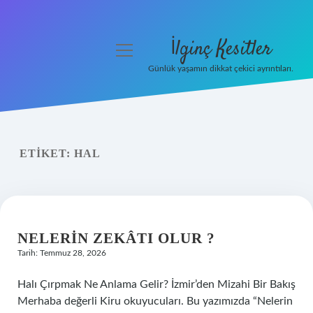
İlginç Kesitler
menüyü
aç
Günlük yaşamın dikkat çekici ayrıntıları.
Anasayfa
Gizlilik Politikası
ETIKET:
HAL
Yasal Uyarı
Hakkımızda
NELERIN ZEKÂTI OLUR ?
Tarih: Temmuz 28, 2026
Halı Çırpmak Ne Anlama Gelir? İzmir’den Mizahi Bir Bakış
Merhaba değerli Kiru okuyucuları. Bu yazımızda “Nelerin