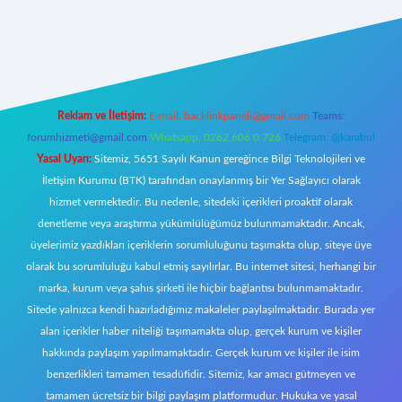
lbet giriş
Reklam ve İletişim:
E-mail:
backlinkpaneli@gmail.com
Teams:
forumhizmeti@gmail.com
Whatsapp: 0262 606 0 726
Telegram: @karabul
Yasal Uyarı:
Sitemiz, 5651 Sayılı Kanun gereğince Bilgi Teknolojileri ve
İletişim Kurumu (BTK) tarafından onaylanmış bir Yer Sağlayıcı olarak
hizmet vermektedir. Bu nedenle, sitedeki içerikleri proaktif olarak
denetleme veya araştırma yükümlülüğümüz bulunmamaktadır. Ancak,
üyelerimiz yazdıkları içeriklerin sorumluluğunu taşımakta olup, siteye üye
olarak bu sorumluluğu kabul etmiş sayılırlar. Bu internet sitesi, herhangi bir
marka, kurum veya şahıs şirketi ile hiçbir bağlantısı bulunmamaktadır.
Sitede yalnızca kendi hazırladığımız makaleler paylaşılmaktadır. Burada yer
alan içerikler haber niteliği taşımamakta olup, gerçek kurum ve kişiler
hakkında paylaşım yapılmamaktadır. Gerçek kurum ve kişiler ile isim
benzerlikleri tamamen tesadüfidir. Sitemiz, kar amacı gütmeyen ve
tamamen ücretsiz bir bilgi paylaşım platformudur. Hukuka ve yasal