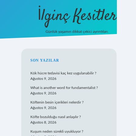
İlginç Kesitler
Günlük yaşamın dikkat çekici ayrıntıları.
ilbet giriş
SIDEBAR
SON YAZILAR
Kök hücre tedavisi kaç kez uygulanabilir ?
Ağustos 9, 2026
What is another word for fundamentalist ?
Ağustos 9, 2026
Köftenin besin içerikleri nelerdir ?
Ağustos 9, 2026
Köfte bozulduğu nasıl anlaşılır ?
Ağustos 8, 2026
Kuşum neden sürekli uyukluyor ?