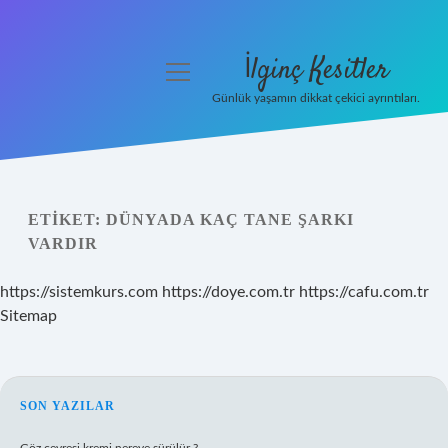
İlginç Kesitler
menüyü
aç
Günlük yaşamın dikkat çekici ayrıntıları.
Anasayfa
Gizlilik Politikası
ETIKET:
DÜNYADA KAÇ TANE ŞARKI
Yasal Uyarı
VARDIR
Hakkımızda
https://sistemkurs.com
https://doye.com.tr
https://cafu.com.tr
Sitemap
SIDEBAR
SON YAZILAR