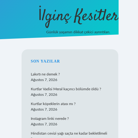
İlginç Kesitler
Günlük yaşamın dikkat çekici ayrıntıları.
ilbet giriş
SIDEBAR
SON YAZILAR
Lakırtı ne demek ?
Ağustos 7, 2026
Kurtlar Vadisi Meral kaçıncı bölümde öldü ?
Ağustos 7, 2026
Kurtlar köpeklerin atası mı ?
Ağustos 7, 2026
Instagram linki nerede ?
Ağustos 7, 2026
Hindistan cevizi yağı saçta ne kadar bekletilmeli