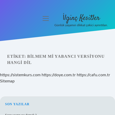
İlginç Kesitler
menüyü
aç
Günlük yaşamın dikkat çekici ayrıntıları.
Anasayfa
Gizlilik Politikası
ETIKET:
BILMEM MI YABANCI VERSIYONU
Yasal Uyarı
HANGI DIL
Hakkımızda
https://sistemkurs.com
https://doye.com.tr
https://cafu.com.tr
Sitemap
SIDEBAR
SON YAZILAR