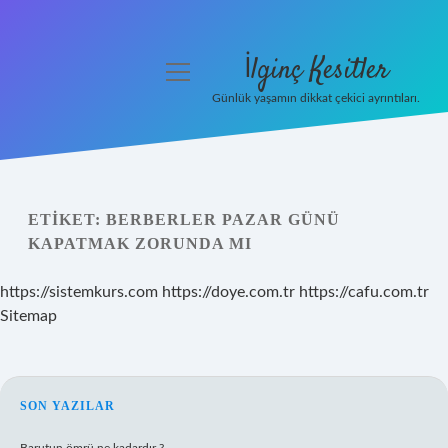
İlginç Kesitler
menüyü
aç
Günlük yaşamın dikkat çekici ayrıntıları.
Anasayfa
Gizlilik Politikası
ETIKET:
BERBERLER PAZAR GÜNÜ
Yasal Uyarı
KAPATMAK ZORUNDA MI
Hakkımızda
https://sistemkurs.com
https://doye.com.tr
https://cafu.com.tr
Sitemap
SIDEBAR
SON YAZILAR