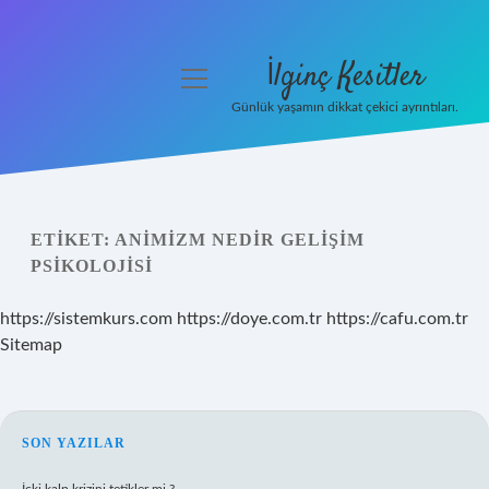
İlginç Kesitler
menüyü
aç
Günlük yaşamın dikkat çekici ayrıntıları.
Anasayfa
Gizlilik Politikası
ETIKET:
ANIMIZM NEDIR GELIŞIM
Yasal Uyarı
PSIKOLOJISI
Hakkımızda
https://sistemkurs.com
https://doye.com.tr
https://cafu.com.tr
Sitemap
SIDEBAR
SON YAZILAR