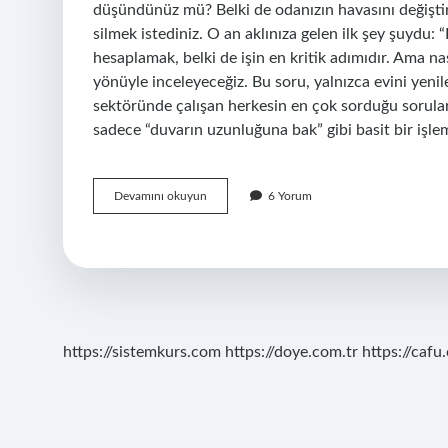
düşündünüz mü? Belki de odanızın havasını değiştirm
silmek istediniz. O an aklınıza gelen ilk şey şuydu
hesaplamak, belki de işin en kritik adımıdır. Ama na
yönüyle inceleyeceğiz. Bu soru, yalnızca evini yenil
sektöründe çalışan herkesin en çok sorduğu sorula
sadece “duvarın uzunluğuna bak” gibi basit bir işle
Boyanacak
Devamını okuyun
6 Yorum
alan
nasıl
hesaplanır
?
https://sistemkurs.com
https://doye.com.tr
https://cafu