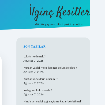
İlginç Kesitler
Günlük yaşamın dikkat çekici ayrıntıları.
ilbet giriş
SIDEBAR
SON YAZILAR
Lakırtı ne demek ?
Ağustos 7, 2026
Kurtlar Vadisi Meral kaçıncı bölümde öldü ?
Ağustos 7, 2026
Kurtlar köpeklerin atası mı ?
Ağustos 7, 2026
Instagram linki nerede ?
Ağustos 7, 2026
Hindistan cevizi yağı saçta ne kadar bekletilmeli