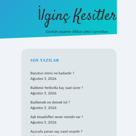
İlginç Kesitler
Günlük yaşamın dikkat çekici ayrıntıları.
ilbet giriş
SIDEBAR
SON YAZILAR
Barutun ömrü ne kadardır ?
Ağustos 5, 2026
Balıkesir feribotla kaç saat sürer ?
Ağustos 5, 2026
Baitlemek ne demek lol ?
Ağustos 5, 2026
Aşk tesadüfleri sever nerede var ?
Ağustos 5, 2026
Açıcıyla yanan saç nasıl onarılır ?