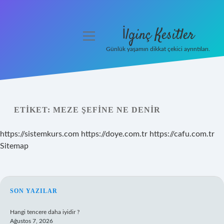
İlginç Kesitler
menüyü
aç
Günlük yaşamın dikkat çekici ayrıntıları.
Anasayfa
Gizlilik Politikası
ETIKET:
MEZE ŞEFINE NE DENIR
Yasal Uyarı
https://sistemkurs.com
https://doye.com.tr
https://cafu.com.tr
Hakkımızda
Sitemap
SIDEBAR
SON YAZILAR
Hangi tencere daha iyidir ?
Ağustos 7, 2026