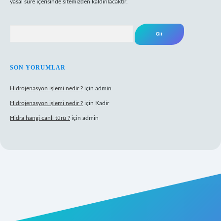
yasal süre içerisinde sitemizden kaldırılacaktır.
Arama
SON YORUMLAR
Hidrojenasyon işlemi nedir ?
için
admin
Hidrojenasyon işlemi nedir ?
için
Kadir
Hidra hangi canlı türü ?
için
admin
t giriş