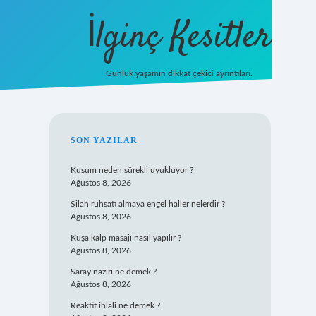
İlginç Kesitler
Günlük yaşamın dikkat çekici ayrıntıları.
ilbet giriş
SIDEBAR
SON YAZILAR
Kuşum neden sürekli uyukluyor ?
Ağustos 8, 2026
Silah ruhsatı almaya engel haller nelerdir ?
Ağustos 8, 2026
Kuşa kalp masajı nasıl yapılır ?
Ağustos 8, 2026
Saray nazırı ne demek ?
Ağustos 8, 2026
Reaktif ihlali ne demek ?